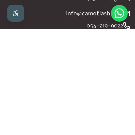
info@camoflash.co.il
054-219-9022
וואטצאפ
צרו קשר
שם מלא
אימייל