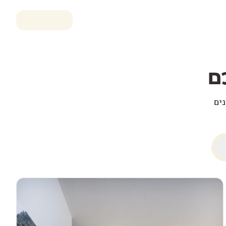
ם
נים