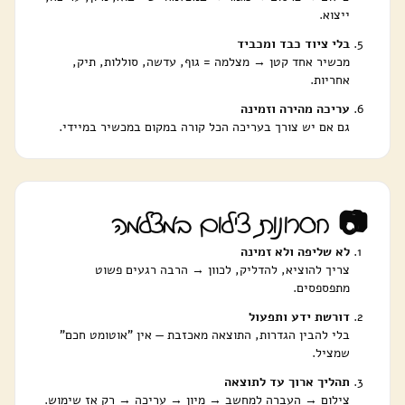
ייצוא.
בלי ציוד כבד ומכביד
מכשיר אחד קטן → מצלמה = גוף, עדשה, סוללות, תיק,
אחריות.
עריכה מהירה וזמינה
גם אם יש צורך בעריכה הכל קורה במקום במכשיר במיידי.
📷 חסרונות צילום במצלמה
לא שליפה ולא זמינה
צריך להוציא, להדליק, לכוון → הרבה רגעים פשוט
מתפספסים.
דורשת ידע ותפעול
בלי להבין הגדרות, התוצאה מאכזבת — אין "אוטומט חכם"
שמציל.
תהליך ארוך עד לתוצאה
צילום → העברה למחשב → מיון → עריכה → רק אז שימוש.