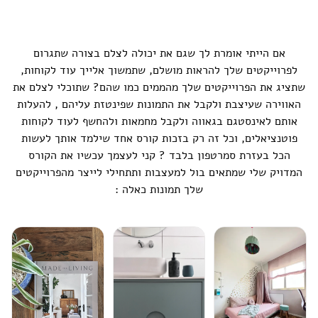
אם הייתי אומרת לך שגם את יכולה לצלם בצורה שתגרום
לפרוייקטים שלך להראות מושלם, שתמשוך אלייך עוד לקוחות,
שתציג את הפרוייקטים שלך מהממים כמו שהם? שתוכלי לצלם את
האווירה שעיצבת ולקבל את התמונות שפינטזת עליהם , להעלות
אותם לאינסטגם בגאווה ולקבל מחמאות ולהחשף לעוד לקוחות
פוטנציאלים, וכל זה רק בזכות קורס אחד שילמד אותך לעשות
הכל בעזרת סמרטפון בלבד ? קני לעצמך עכשיו את הקורס
המדויק שלי שמתאים בול למעצבות ותתחילי לייצר מהפרוייקטים
שלך תמונות כאלה :