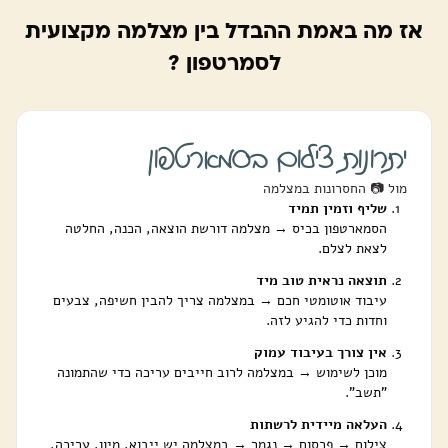
אז מה באמת ההבדל בין מצלמה מקצועית
לסמרטפון ?
יתרונות צילום בסמארטפון
מול 📷 החסרונות במצלמה
שליף וזמין תמיד
הסמארטפון בכיס → מצלמה דורשת הוצאה, הכנה, החלטה
לצאת לצלם.
תוצאה נראית טוב מיד
עיבוד אוטומטי חכם → במצלמה צריך להבין חשיפה, צבעים
וחדות כדי להגיע לזה.
אין צורך בעיבוד עמוק
מוכן לשימוש → במצלמה לרוב חייבים עריכה כדי שהתמונה
"תשב".
העלאה מיידית לרשתות
צילום → פרסום → נגמר → במצלמה יש ייבוא, מיון, עריכה,